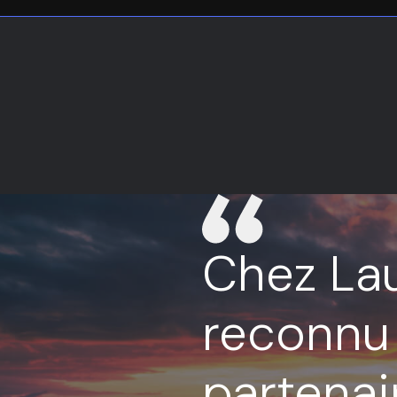
Chez Lau
reconnu
partenai