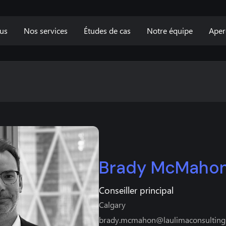
us
Nos services
Études de cas
Notre équipe
Aper
Brady McMaho
Conseiller principal
Calgary
brady.mcmahon@laulimaconsulting