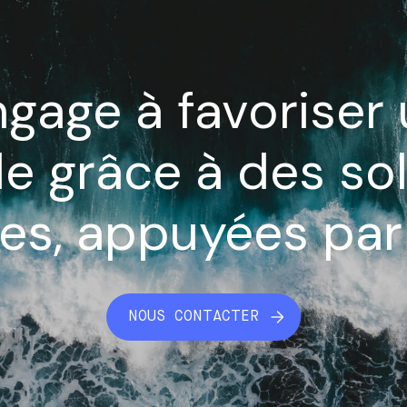
ngage à favoriser 
e grâce à des so
es, appuyées par
NOUS CONTACTER