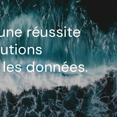
une réussite
lutions
 les données.