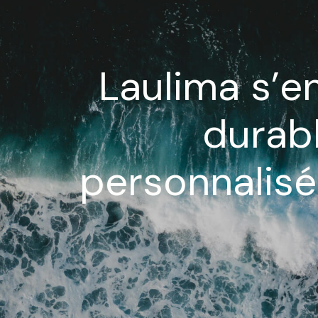
Laulima s’e
durabl
personnalisé