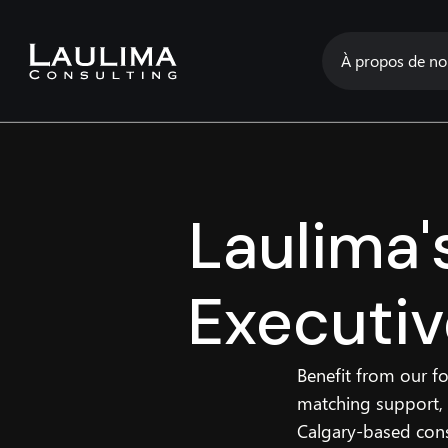
À propos de no
Laulima'
Executi
Benefit from our f
matching support, 
Calgary-based cons