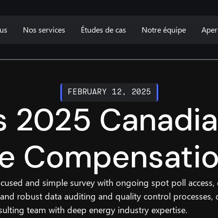
us
Nos services
Études de cas
Notre équipe
Aper
FEBRUARY 12, 2025
s 2025 Canadi
ve Compensatio
ocused and simple survey with ongoing spot poll access,
and robust data auditing and quality control processes, 
ulting team with deep energy industry expertise.